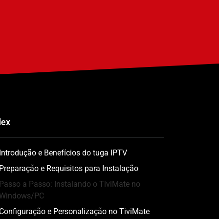
dex
Introdução e Benefícios do tuga IPTV
Preparação e Requisitos para Instalação
Passo a Passo: Instalando o TiviMate no
Windows/PC
Configuração e Personalização no TiviMate