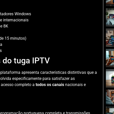
utadores Windows
e internacionais
 e 8K
de 15 minutos)
ia
s
s do tuga IPTV
plataforma apresenta características distintivas que a
olvida especificamente para satisfazer as
o acesso completo a
todos os canais
nacionais e
i programação portuguesa completa e transmissões