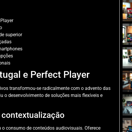
 Player
o
de superior
nçadas
smartphones
upções
onais
ugal e Perfect Player
ivos transformou-se radicalmente com o advento das
iu o desenvolvimento de soluções mais flexíveis e
 contextualização
nou o consumo de conteúdos audiovisuais. Oferece